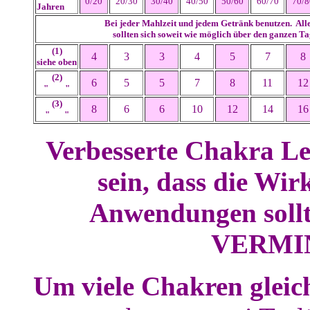
0/20
20/30
30/40
40/50
50/60
60/70
70/8
Jahren
Bei jeder Mahlzeit und jedem Getränk benutzen. Al
sollten sich soweit wie möglich über den ganzen Ta
(1)
4
3
3
4
5
7
8
siehe oben
(2)
6
5
5
7
8
11
12
" "
(3)
8
6
6
10
12
14
16
" "
Verbesserte Chakra Le
sein, dass die Wi
Anwendungen sollt
VERMIN
Um viele Chakren gleich