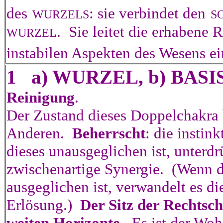
des
: sie verbindet den
WURZELS
S
. Sie leitet die erhabene 
WURZEL
instabilen Aspekten des Wesens 
1 a) WURZEL, b) BASI
Reinigung
.
Der Zustand dieses Doppelchakra b
Anderen.
Beherrscht
: die instin
dieses unausgeglichen ist, unterdr
zwischenartige Synergie. (Wenn d
ausgeglichen ist, verwandelt es di
Erlösung.)
Der Sitz der Rechtsch
weiten Horizonte.
Es ist der Woh