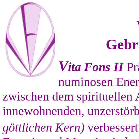
Gebr
V
ita Fons II
Pr
numinosen Energ
zwischen dem spirituellen 
innewohnenden, unzerstör
göttlichen Kern)
verbessert