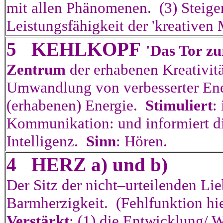
mit allen Phänomenen. (3) Steiger
Leistungsfähigkeit der 'kreativen 
5 KEHLKOPF
'Das Tor zu
Zentrum
der erhabenen Kreativitä
Umwandlung von verbesserter Ener
(erhabenen) Energie.
Stimuliert
:
Kommunikation: und informiert d
Intelligenz.
Sinn
: Hören.
4 HERZ a) und b)
Der Sitz der nicht–urteilenden Li
Barmherzigkeit. (Fehlfunktion hi
Verstärkt
: (1) die Entwicklung/ 