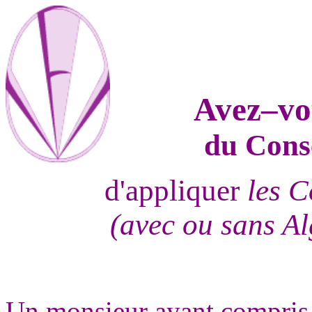
Avez–vou
du Cons
d'appliquer
les C
(avec ou sans A
Un monsieur ayant compris l