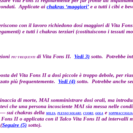
izzare
Vita Fons II
regolarmente per far fronte all’inquinamen
rcondati. Applicate ai
chakras ‘maggiori’
e a tutti i cibi e b
riscono con il lavoro richiedono dosi maggiori di
Vita Fons
egamenti) e tutti i
chakras terziari (costituiscono i tessuti 
azioni
di
Vita Fons II
.
Vedi 3)
sotto. Potrebbe int
PIU’ FREQUENTI
osta del Vita Fons II a dosi piccole è troppo debole, per rius
izzato più frequentemente.
Vedi (4)
sotto. Potrebbe anche ser
naccia di morte, MAI somministrare dosi orali, ma introdu
atevi che una persona incosciente MAI sia messa nelle condiz
— sui chakras della
e
MILZA
,
PLESSO SOLARE
,
CUORE
,
GOLA
SOPPRACCIGLIA
a Fons II
o applicata con il
Talco Vita Fons II
ad intervalli 
(
Seguire (5)
sotto).