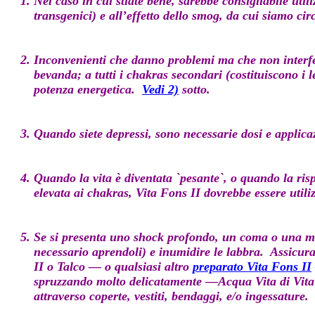
Nel caso in cui stiate bene, sarebbe consigliabile util
transgenici) e all’effetto dello smog, da cui siamo ci
Inconvenienti che danno problemi ma che non interfe
bevanda; a tutti i
chakras secondari (costituiscono i l
potenza energetica.
Vedi 2)
sotto.
Quando siete depressi, sono necessarie dosi e applic
Quando la vita è diventata `pesante`, o quando la risp
elevata ai chakras,
Vita Fons II
dovrebbe essere util
Se si presenta uno shock profondo, un coma o una mi
necessario aprendoli) e inumidire le labbra. Assicur
II
o
Talco
— o qualsiasi altro
preparato Vita Fons II
spruzzando molto delicatamente —
Acqua Vita di Vit
attraverso coperte, vestiti, bendaggi, e/o ingessature. 