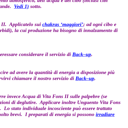
to atmosferico, dell’acqua e del cibo (inclusi cibi
evande.
Vedi 1)
sotto.
 II
. Applicatelo sui
chakras ‘maggiori’
; ad ogni cibo e
morbidi), la cui produzione ha bisogno di innalzamento di
eressare considerare il servizio di
Back–up
.
cire ad avere la quantità di energia a disposizione più
virvi chiamare il nostro servizio di
Back–up
.
rre invece
Acqua di Vita Fons II
sulle palpebre (se
ioni di deglutire. Applicare inoltre
Unguento Vita Fons
. Lo stato individuale incosciente può essere trattato
molto brevi. I preparati di energia si possono
irradiare