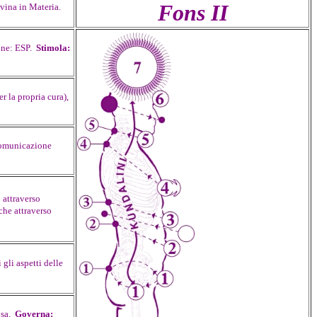
Fons II
ivina in Materia.
ione: ESP.
Stimola:
er la propria cura),
omunicazione
o attraverso
 che attraverso
 gli aspetti delle
osa.
Governa: