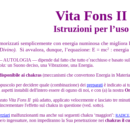
Vita Fons II
Istruzioni per l’uso
orizzati semplicemente con energia numinosa che migliora la in
Divino).
Si avvalora, dunque, l’equazione: E = mc
: energia
2
i — AUTOLOGIA — dipende dal fatto che tutto e`racchiuso e basato sulla
ola:
un Suono deciso, una Vibrazione, una Energia.
disponibile ai chakras
(meccanismi che convertono Energia in Materi
 opuscolo per decidere quale (combinazione) dei
preparati
è indicato ai 
 aspetti instabili dell'intero essere di oguno di noi, e con (a) la nostra
Or
arato
Vita Fons II
più adatto, applicato velocemente e lasciato tre minuti 
crementare l'effetto sul chakra in questione (ved. sotto).
erziari
malfunzionanti
ma anche sui seguenti chakra ‘maggiori’:
RADICE
i, e/o ingessature, non impediranno la Sua penetrazione nei
chakras il cu