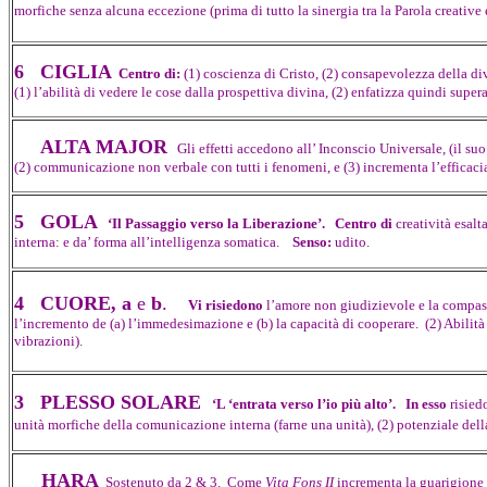
morfiche senza alcuna eccezione (prima di tutto la sinergia tra la Parola creative 
6 CIGLIA
Centro di:
(1) coscienza di Cristo, (2) consapevolezza della di
(1) l’abilità di vedere le cose dalla prospettiva divina, (2) enfatizza quindi super
ALTA MAJOR
Gli effetti accedono all’ Inconscio Universale, (il suo
(2) communicazione non verbale con tutti i fenomeni, e (3) incrementa l’efficacia
5 GOLA
‘Il Passaggio verso la Liberazione’. Centro di
creatività esalt
interna: e da’ forma all’intelligenza somatica.
Senso:
udito.
4 CUORE, a
e
b
.
Vi risiedono
l’amore non giudizievole e la compas
l’incremento de (a) l’immedesimazione e (b) la capacità di cooperare. (2) Abilità
vibrazioni).
3 PLESSO SOLARE
‘L ‘entrata verso l’io più alto’. In esso
risied
unità morfiche della comunicazione interna (farne una unità), (2) potenziale dell
HARA
Sostenuto da 2 & 3. Come
Vita Fons II
incrementa la guarigione d