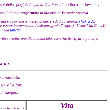
uzzi dello spray) di
Acqua di Vita Fons II
al cibo o alle bevande
.
ns II
aiuta a
trasformare la Materia in Energia creativa
.
rgia sta per essere messa in atto (vedi diagramma:
chakra 2
).
eve essere incrementato
(vedi paragrafo 7 sopra). Usare
Vita Fons II
o nella
tabella
.
 corretta, una dieta bilanciata, esercizio fisico, aria pulita, o —
A4 3PX.
tramandata.
ziera` a fare.
di energia).
Vita
ia tra tutte le unità