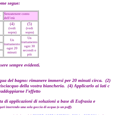
ome segue:
Senzatenere conto
+
dell’età
(4)
(5)
(vedi
(vedi
sopra)
sopra)
Un
Un
trattamento
trattamento
7
ogni 30
ogni 20
secondi o
minuti
2
più
ssere sempre evidenti.
qua del bagno: rimanere immersi per 20 minuti circa. (2)
isciacquo della vostra biancheria. (4) Applicarlo ai lati c
raddoppiarne l’effetto
 di applicazioni di soluzioni a base di Eufrasia e
ari inserendo una sola goccia di acqua (o un puff).