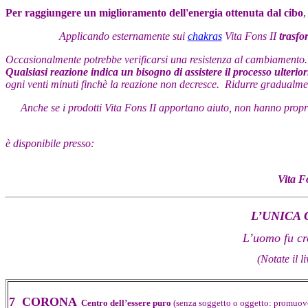
Per raggiungere un miglioramento dell'energia ottenuta dal cibo
,
Applicando esternamente sui
chakras
Vita Fons II
trasfo
Occasionalmente potrebbe verificarsi una resistenza al cambiamento.
Qualsiasi reazione indica un bisogno di assistere il processo ulteri
ogni venti minuti finchè la reazione non decresce. Ridurre gradualmen
Anche se i prodotti
Vita Fons II
apportano aiuto, non hanno propriet
è disponibile presso:
Vita F
L’UNICA
L’uomo fu cre
(Notate il l
7 CORONA
Centro dell’essere puro
(senza soggetto o oggetto: promuove 