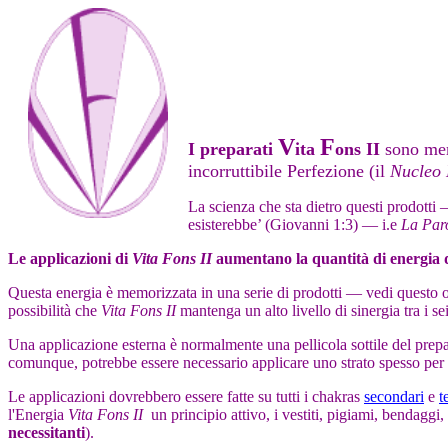
V
F
I preparati
ita
ons II
sono mem
incorruttibile Perfezione (il
Nucleo 
La scienza che sta dietro questi prodott
esisterebbe’ (Giovanni 1:3) — i.e
La Par
Le applicazioni di
Vita Fons II
aumentano la quantità di energia 
Questa energia è memorizzata in una serie di prodotti — vedi questo
possibilità che
Vita Fons II
mantenga un alto livello di sinergia tra i sei
Una applicazione esterna è normalmente una pellicola sottile del prep
comunque, potrebbe essere necessario applicare uno strato spesso per in
Le applicazioni dovrebbero essere fatte su tutti i chakras
secondari
e
t
l'Energia
Vita Fons II
un principio attivo, i vestiti, pigiami, bendagg
necessitanti
).