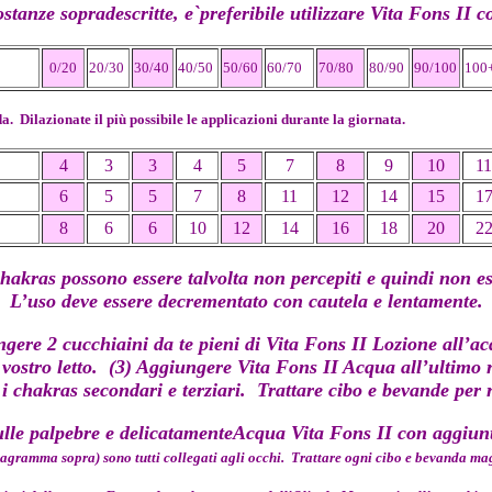
ostanze sopradescritte, e`preferibile utilizzare
Vita Fons II
c
0/20
20/30
30/40
40/50
50/60
60/70
70/80
80/90
90/100
100
. Dilazionate il più possibile le applicazioni durante la giornata.
4
3
3
4
5
7
8
9
10
11
6
5
5
7
8
11
12
14
15
1
8
6
6
10
12
14
16
18
20
2
hakras possono essere talvolta non percepiti e quindi non e
L’uso deve essere decrementato con cautela e lentamente.
ngere 2 cucchiaini da te pieni di
Vita Fons II Lozione
all’ac
 vostro letto. (3) Aggiungere
Vita Fons II Acqua
all’ultimo r
 i chakras secondari e terziari. Trattare cibo e bevande per 
ulle palpebre e delicatamente
Acqua Vita Fons II con aggiunta
iagramma sopra) sono tutti collegati agli occhi. Trattare ogni cibo e bevanda mag