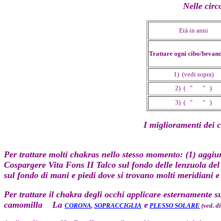
Nelle circ
Età in anni
Trattare ogni cibo/bevanda
1) (vedi sopra)
2) ( " " )
3) ( " " )
I miglioramenti dei c
Per trattare molti chakras nello stesso momento: (1) aggiu
Cospargere
Vita Fons II Talco
sul fondo delle lenzuola del
sul fondo di mani e piedi dove si trovano molti meridiani e
Per trattare il chakra degli occhi applicare esternamente s
camomilla
La
e
CORONA
,
SOPRACCIGLIA
PLESSO SOLARE
(ved. d