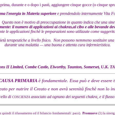
 prima, durante e o dopo i pasti, aggiungere cinque gocce (o cinque spr
rma l'energia in Materia superiore
e prendendolo internamente
Vita Fo
 Questo non è motivo di preoccupazione in quanto indica che una sine
ormente: il numero di applicazioni ai chakras,al cibo e alle bevande d
te le applicazioni finchè le preparazioni sono utilizzate come suggerit
à terapeutiche a livello fisico. Non possono nemmeno sostituire una vita
durante una malattia — una buona e attenta cura infermieristica.
ons II Limited, Combe Castle, Elworthy, Taunton, Somerset, U.K. T
 CAUSA PRIMARIA
è fondamentale. Essa può e deve essere 
ato per nutrire il Creato e non avrà serenità finchè non lo ini
ivello di
associato ad ognuno dei seguenti chakra, e il flusso 
COSCIENZA
quindi il rilassamento ed il bilancio fondamentali: pace).
Promuove
(1) la sinerg