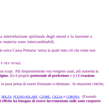
terrelazione spirituale degli utenti e la inerente e
 e materia sono intercambiabili.
 unica Causa Primaria ‘senza la quale tutto ciò che esiste non
a e
vice versa).
tuoi scopi. Più frequentemente essi vengono usati, più aumenta la
igine
, (b) il proprio
potenziale di perfezione
e (c)
Creazione
.
in posa prima di essere frizionato o eliminato. In situazioni critiche,
,
,
,
,
e
.
(Essendo
MILZA
PLESSO SOLARE
CUORE
CIGLIA
CORONA
i effetto ha bisogno di essere incrementato sulle zone corporee