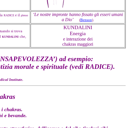
‘Le nostre impronte hanno fissato gli esseri umani
la
e il
RADICE
plesso
a Dio’
(
Benson
).
KUNDALINI
Quando si trova
Energia
l
che,
KUNDALINI
e interazione dei
chakras maggiori
NSAPEVOLEZZA’) ad esempio:
stizia morale e spirituale (vedi RADICE).
ical Institute.
hakras
 i chakras.
bi e bevande.