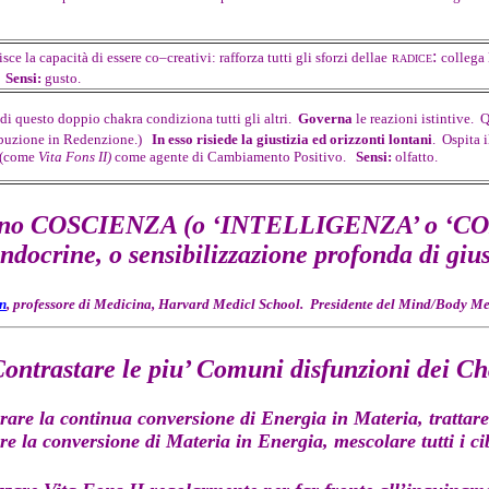
:
isce la capacità di essere co–creativi: rafforza tutti gli sforzi dellae
collega 
RADICE
.
Sensi:
gusto.
 di questo doppio chakra condiziona tutti gli altri.
Governa
le reazioni istintive. 
ribuzione in Redenzione.)
In esso risiede la giustizia ed orizzonti lontani
. Ospita i
e (come
Vita Fons II)
come agente di Cambiamento Positivo.
Sensi:
olfatto.
no COSCIENZA (o ‘INTELLIGENZA’ o ‘CO
ndocrine, o sensibilizzazione profonda di giu
n
, professore di Medicina, Harvard Medicl School. Presidente del Mind/Body Med
ontrastare le piu’ Comuni disfunzioni dei C
rare la continua conversione di Energia in Materia, trattare
re la conversione di Materia in Energia, mescolare tutti i ci