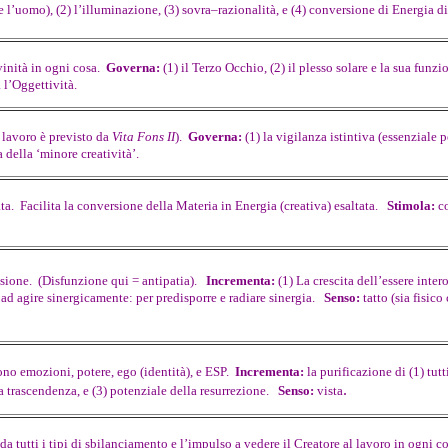
e l’uomo), (2) l’illuminazione, (3) sovra–razionalità, e (4) conversione di Energia d
vinità in ogni cosa.
Governa:
(1) il Terzo Occhio, (2) il plesso solare e la sua funz
a l’Oggettività.
 lavoro è previsto da
Vita Fons II
).
Governa:
(1) la vigilanza istintiva (essenziale p
 della ‘minore creatività’.
ata. Facilita la conversione della Materia in Energia (creativa) esaltata.
Stimola:
c
sione. (Disfunzione qui = antipatia).
Incrementa:
(1) La crescita dell’essere inter
 ad agire sinergicamente: per predisporre e radiare sinergia.
Senso:
tatto (sia fisico
ono emozioni, potere, ego (identità), e ESP.
Incrementa:
la purificazione di (1) tutti
.
a trascendenza, e (3) potenziale della resurrezione.
Senso:
vista
a tutti i tipi di sbilanciamento e l’impulso a vedere il Creatore al lavoro in ogni c